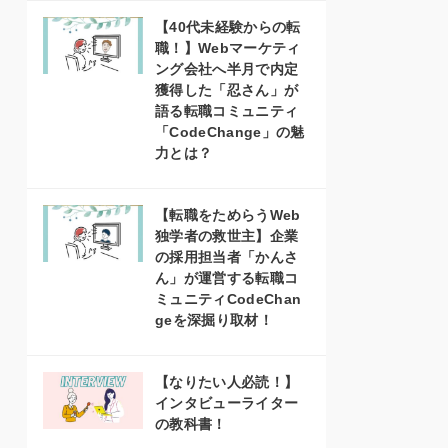
【40代未経験からの転
職！】Webマーケティ
ング会社へ半月で内定
獲得した「忍さん」が
語る転職コミュニティ
「CodeChange」の魅
力とは？
【転職をためらうWeb
独学者の救世主】企業
の採用担当者「かんさ
ん」が運営する転職コ
ミュニティCodeChan
geを深掘り取材！
【なりたい人必読！】
インタビューライター
の教科書！